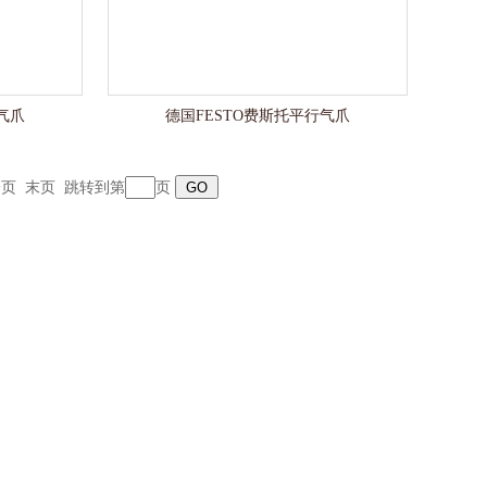
气爪
德国FESTO费斯托平行气爪
一页
末页
跳转到第
页