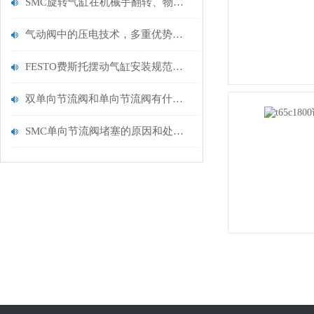
SMC旋转气缸在机械手翻转、物料分度及夹具回转机构中的典型应用
气动阀中的压电技术，多重优势的未来技术
FESTO费斯托摆动气缸安装规范：气路连接、负载安装平衡与安全防护设置要点
双单向节流阀和单向节流阀有什么区别？
SMC单向节流阀堵塞的原因和处理措施