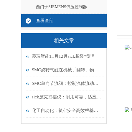
西门子SIEMENS低压控制器
查看全部
相关文章
菱瑞智能11月12月sick超级*型号
SMC旋转气缸在机械手翻转、物料分度及夹具回转机构中的典型应用
SMC单向节流阀：控制流体流动的关键元件
sick施克扫描仪：耐用可靠，适应多样环境，满足工业级应用需求！
化工自动化：筑牢安全高效根基，迈向智能绿色未来