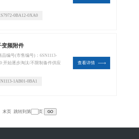
, 90 度出线, 不带 PG 接口
ES7972-0BA12-0XA0
西门子变频附件
 商品编号(市售编号)：6SN1113-
M400:开始逐步淘汰/不限制备件供应
查看详情
重 (Kg)：4,400 Kg
SN1113-1AB01-0BA1
末页
跳转到第
页