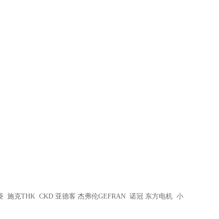
菱 施克THK CKD 亚德客 杰弗伦GEFRAN 诺冠 东方电机 小