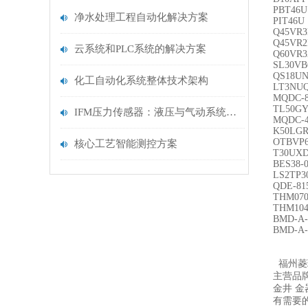
PBT46U
净水处理工程自动化解决方案
PIT46U
Q45VR3
Q45VR
云系统和PLC系统的解决方案
Q60VR3
SL30VB
QS18U
化工自动化系统整体技术架构
LT3NU
MQDC-8
TL50G
IFM压力传感器：液压与气动系统压力监测的理想之选
MQDC-4
K50LG
OTBVP
核心工艺智能测控方案
T30UX
BES38-
LS2TP3
QDE-81
THM07
THM10
BMD-A-
BMD-A-
福州菱
主营品牌
金井 金
有需要