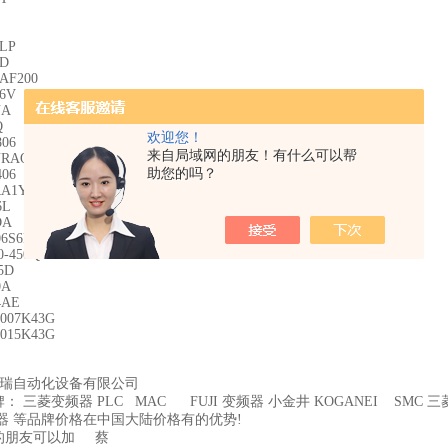
LP
2D
AF200
6V
NA
Q
欢迎您！
06
来自局域网的朋友！有什么可以帮
YRAQ
助您的吗？
06
RA1YP
6L
DA
06S6N-1024
0-450Q88
5D
0A
4AE
007K43G
015K43G
瑞自动化设备有限公司
： 三菱变频器 PLC MAC FUJI 变频器 小金井 KOGANEI SMC 三
器 等品牌价格在中国大陆价格有的优势!
的朋友可以加 蔡