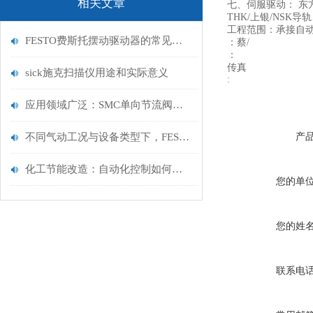
相关文章
七、伺服驱动： 东
THK/上银/NS
工程范围：承接自
FESTO费斯托摆动驱动器的常见应用领域
：蔡/
：
传真
sick施克扫描仪用途和实际意义
:
应用领域广泛：SMC单向节流阀在不同行业的应用及优势
不同气动工况与设备类型下，FESTO费斯托气控阀该如何匹配流量与压力控制需求？
产
化工节能改造：自动化控制如何降低 15% 能耗？
您的单
您的姓
联系电