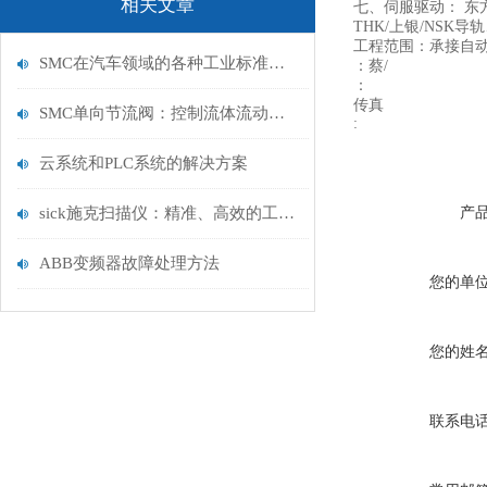
相关文章
七、伺服驱动： 东
THK/上银/NS
工程范围：承接自
SMC在汽车领域的各种工业标准产品及战略项目
：蔡/
：
传真
SMC单向节流阀：控制流体流动的关键元件
:
云系统和PLC系统的解决方案
sick施克扫描仪：精准、高效的工业视觉解决方案
产
ABB变频器故障处理方法
您的单
您的姓
联系电