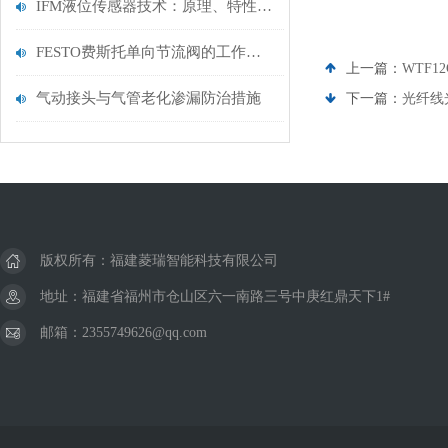
IFM液位传感器技术：原理、特性及其在工业自动化中的核心作用
FESTO费斯托单向节流阀的工作原理和结构特征介绍
上一篇：
WTF1
气动接头与气管老化渗漏防治措施
下一篇：
光纤线
版权所有：福建菱瑞智能科技有限公司
地址：福建省福州市仓山区六一南路三号中庚红鼎天下1#
邮箱：2355749626@qq.com