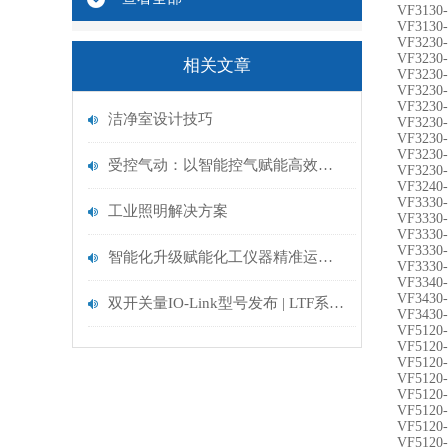
VF3130
VF3130
VF3230
VF3230
相关文章
VF3230
VF3230-
VF3230
洁净室设计技巧
VF3230
VF3230
VF3230-
受控气动：以智能控气赋能高效精准生产
VF3230
VF3240
VF3330
工业照明解决方案
VF3330
VF3330
VF3330
智能化升级赋能化工仪器精准运维——探析在线分析仪器的校准技术与应用优化
VF3330
VF3340
VF3430
双开关量IO-Link型号发布 | LTF系列激光测距传感器
VF3430
VF5120
VF5120
VF5120
VF5120-
VF5120
VF5120
VF5120
VF5120