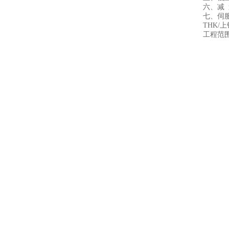
六、减 
七、伺
THK/
工程范