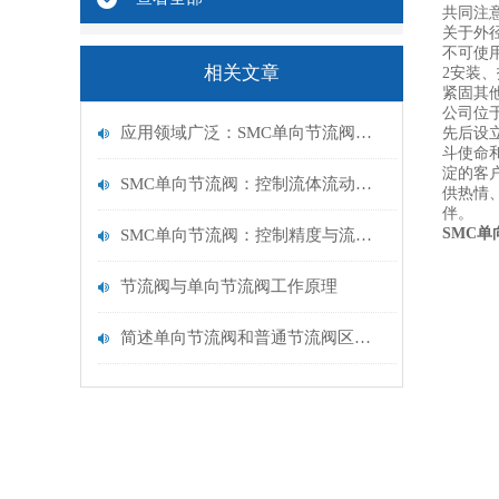
共同注
关于外径
不可使
相关文章
2安装
紧固其
公司位
应用领域广泛：SMC单向节流阀在不同行业的应用及优势
先后设
斗使命
淀的客
SMC单向节流阀：控制流体流动的关键元件
供热情
伴。
SMC
单
SMC单向节流阀：控制精度与流量调节的关键
节流阀与单向节流阀工作原理
简述单向节流阀和普通节流阀区别有哪些？