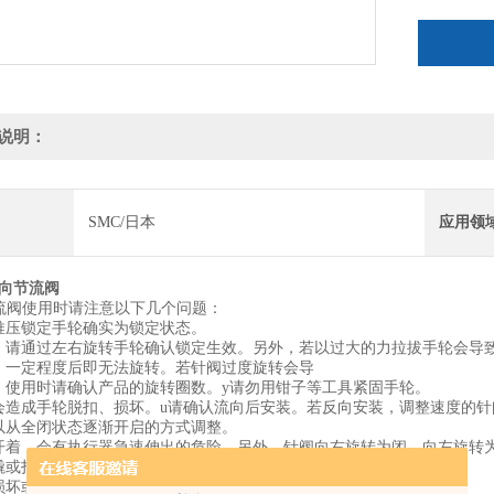
适合管子外径
密封方式 
定制规格 
说明：
SMC/日本
应用领
向节流阀
节流阀使用时请注意以下几个问题：
推压锁定手轮确实为锁定状态。
，请通过左右旋转手轮确认锁定生效。另外，若以过大的力拉拔手轮会导致
，一定程度后即无法旋转。若针阀过度旋转会导
，使用时请确认产品的旋转圈数。y请勿用钳子等工具紧固手轮。
会造成手轮脱扣、损坏。u请确认流向后安装。若反向安装，调整速度的针
以从全闭状态逐渐开启的方式调整。
开着，会有执行器急速伸出的危险。另外，针阀向右旋转为闭，向左旋转
撬或打击阀体及接头部分。
坏或泄漏。快换接头的安装请参照Best Pneumatics No.y管接头＆