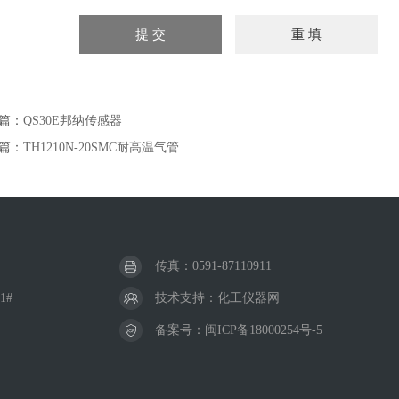
篇：
QS30E邦纳传感器
篇：
TH1210N-20SMC耐高温气管
传真：0591-87110911
1#
技术支持：
化工仪器网
备案号：
闽ICP备18000254号-5