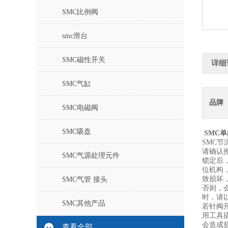
SMC比例阀
smc滑台
SMC磁性开关
详细
SMC气缸
品牌
SMC电磁阀
SMC吸盘
SMC
单
SMC
请确认
SMC气源处理元件
锁定后
位机构
致损坏
SMC气管 接头
否则，
时，请
SMC其他产品
若针阀
用工具
会造成损
查看全部