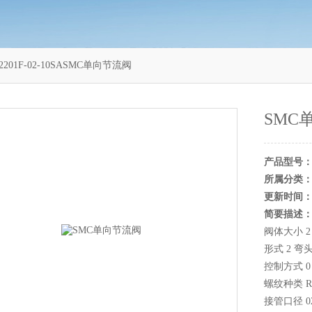
2201F-02-10SASMC单向节流阀
SMC
产品型号
所属分类
更新时间
简要描述
阀体大小 2 
形式 2 弯
控制方式 
螺纹种类 R
接管口径 02