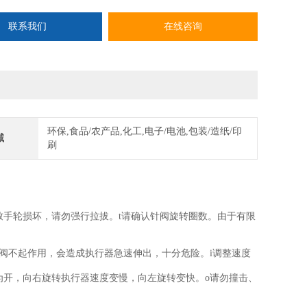
 10
S 带密封剂
联系我们
在线咨询
标准
环保,食品/农产品,化工,电子/电池,包装/造纸/印
域
刷
手轮损坏，请勿强行拉拔。t请确认针阀旋转圈数。由于有限
阀不起作用，会造成执行器急速伸出，十分危险。i调整速度
为开，向右旋转执行器速度变慢，向左旋转变快。o请勿撞击、