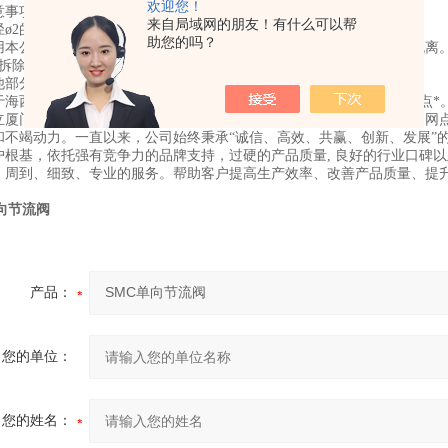
欢迎您！
意事项。
来自局域网的朋友！有什么可以帮
ø2的管子
助您的吗？
用本公司之外的管子。否则，管子会连接不上，或连接后发生泄漏、脱离
、拆除时请用合适的扳手紧固阀体B的六角对边。
他部分会导致损坏。安装后请结合位置，用手旋转阀体A
于海西经济区的窗口城市中国..福州市中庚红鼎天下。立足，业务及网点*
立厦门办、泉州办、漳州办、莆田办、长沙办、济南办、芜湖办等业务网
和不竭动力。一直以来，公司始终秉承“诚信、高效、共赢、创新、发展”
户根基，依托强有竞争力的品牌支持，过硬的产品质量, 良好的行业口碑
、周到、细致、专业的服务。帮助客户提高生产效率、改善产品质量、提
向节流阀
产品：
您的单位：
您的姓名：