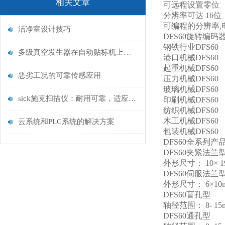
相关文章
可远程设置零位
分辨率可达 16位（
可编程的分辨率
洁净室设计技巧
DFS60旋转编码
钢铁行业DFS60
多级真空发生器在自动贴标机上的应用
港口机械DFS60
起重机械DFS60
恶劣工况的可靠传感应用
压力机械DFS60
玻璃机械DFS60
sick施克扫描仪：耐用可靠，适应多样环境，满足工业级应用需求！
印刷机械DFS60
纺织机械DFS60
木工机械DFS60
云系统和PLC系统的解决方案
包装机械DFS60
DFS60全系列产
DFS60夹紧法兰
外形尺寸： 10× 1
DFS60伺服法兰
外形尺寸： 6×10
DFS60盲孔型
轴径范围： 8- 15
DFS60通孔型