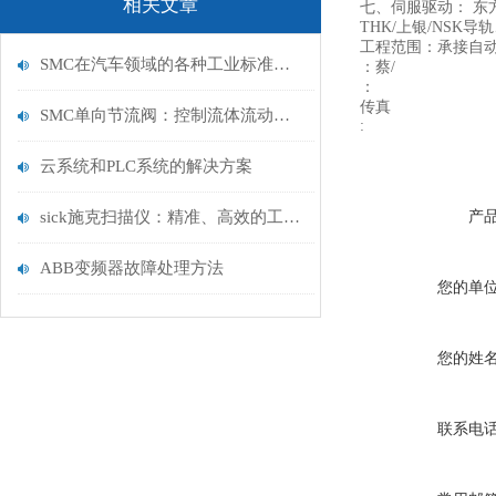
相关文章
七、伺服驱动： 东
THK/上银/NS
工程范围：承接自
SMC在汽车领域的各种工业标准产品及战略项目
：蔡/
：
传真
SMC单向节流阀：控制流体流动的关键元件
:
云系统和PLC系统的解决方案
sick施克扫描仪：精准、高效的工业视觉解决方案
产
ABB变频器故障处理方法
您的单
您的姓
联系电