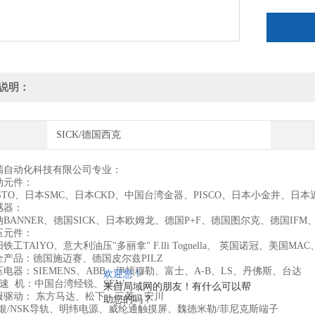
M18-M3
说明：
SICK/德国西克
瑞自动化科技有限公司专业：
动元件：
STO、日本SMC、日本CKD、中国台湾金器、PISCO、日本小金井、日本近藤、
感器：
BANNER、德国SICK、日本欧姆龙、德国P+F、德国图尔克、德国IF
压元件：
铁工TAIYO、意大利油压"多丽拿" F.lli Tognella、 英国诺冠、美
全产品：德国施迈赛、德国皮尔兹PILZ
电器：SIEMENS、ABB、伊顿穆勒、富士、A-B、LS、丹佛斯、台达
欢迎您！
速 机：中国台湾经锐、SEW
来自局域网的朋友！有什么可以帮
服驱动： 东方马达、松下、三菱、安川
助您的吗？
上银/NSK导轨、明纬电源、威纶通触摸屏、魏德米勒/菲尼克斯端子