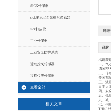
SICK传感器
sick施克安全光栅尺传感器
sick扫描仪
详细
工业传感器
品牌
工业安全防护系统
福建菱
运动控制传感器
一、气
德国FE
二、传
过程仪表传感器
美国邦纳
三、液
日本太阳
查看全部
四、安
五、低压
六、减 
相关文章
七、伺
THK/