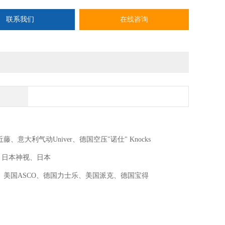
0 外形尺寸可选
联系我们
在线咨询
意大利气动Univer、德国空压"诺仕" Knocks
M、日本神视、日本
国MAC、美国ASCO、德国力士乐、美国派克、德国宝得