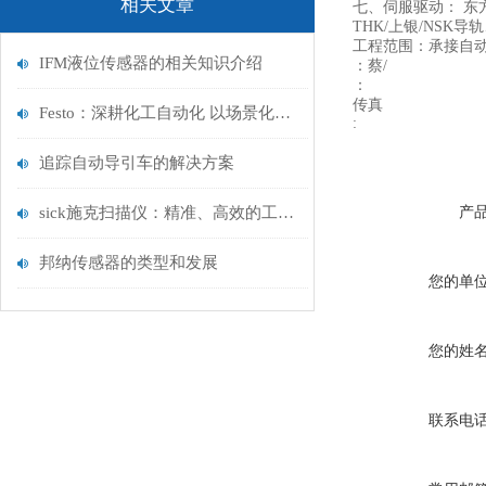
相关文章
七、伺服驱动： 东
THK/上银/NS
工程范围：承接自
IFM液位传感器的相关知识介绍
：蔡/
：
传真
Festo：深耕化工自动化 以场景化方案筑牢安全与效率底线
:
追踪自动导引车的解决方案
sick施克扫描仪：精准、高效的工业视觉解决方案
产
邦纳传感器的类型和发展
您的单
您的姓
联系电