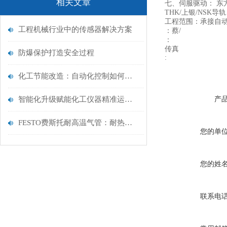
相关文章
七、伺服驱动： 东
THK/上银/NS
工程范围：承接自
工程机械行业中的传感器解决方案
：蔡/
：
传真
防爆保护打造安全过程
:
化工节能改造：自动化控制如何降低 15% 能耗？
智能化升级赋能化工仪器精准运维——探析在线分析仪器的校准技术与应用优化
产
FESTO费斯托耐高温气管：耐热挑战，保障气动系统顺畅运行
您的单
您的姓
联系电