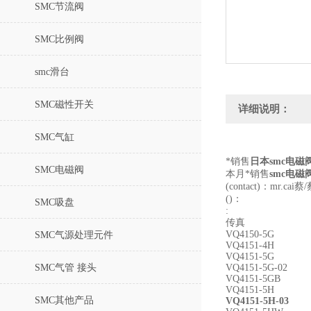
SMC节流阀
SMC比例阀
smc滑台
SMC磁性开关
详细说明：
SMC气缸
*销售
日本smc电磁阀V
SMC电磁阀
本月*销售
smc电磁
(contact)：mr.cai蔡
()：
SMC吸盘
:
传真
VQ4150-5G
SMC气源处理元件
VQ4151-4H
VQ4151-5G
SMC气管 接头
VQ4151-5G-02
VQ4151-5GB
VQ4151-5H
SMC其他产品
VQ4151-5H-03