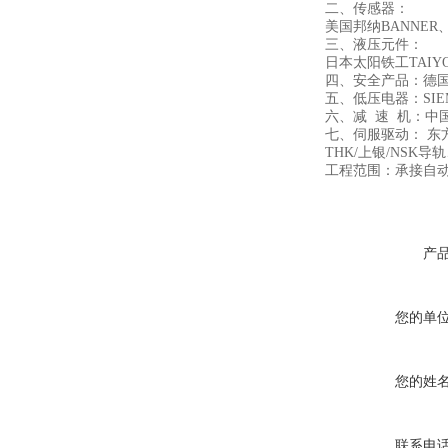
二、传感器：
美国邦纳BANNER
三、液压元件：
日本太阳铁工TAI
四、安全产品：德国
五、低压电器：SIE
六、减 速 机：中
七、伺服驱动： 东
THK/上银/NS
工程范围：承接自
产
您的单
您的姓
联系电