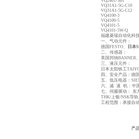
VQ2401-5B1
VQ31A1-5G-C10
VQ31A1-5G-C12
VQ4100-3
VQ4100-5
VQ4101-5
VQ4101-5W-Q
福建菱瑞自动化科
一、气动元件：
德国FESTO、
日本S
二、传感器：
美国邦纳BANNER
三、液压元件：
日本太阳铁工TAI
四、安全产品：德国
五、低压电器：SIE
六、减 速 机：中
七、伺服驱动： 东
THK/上银/NS
工程范围：承接自
产