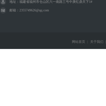
地址：福建省福州市仓山区六一南路三号中庚红鼎天下1#
邮箱：2355749626@qq.com
网站首页
|
关于我们
|