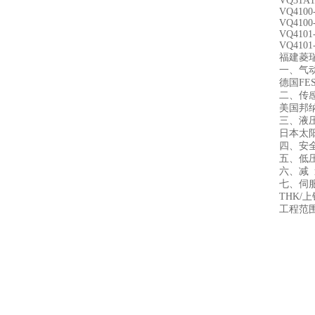
VQ31A1
VQ4100
VQ4100
VQ4101
VQ4101
福建菱
一、气
德国FE
二、传
美国邦纳
三、液
日本太阳
四、安
五、低压
六、减 
七、伺
THK/
工程范