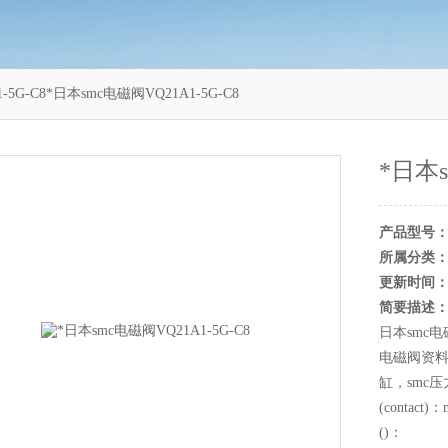
1-5G-C8*日本smc电磁阀VQ21A1-5G-C8
*日本s
产品型号
所属分类
更新时间
简要描述
日本smc电
电磁阀资料，
缸，smc压
(contact)：
()：