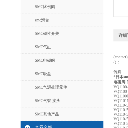
SMC比例阀
smc滑台
SMC磁性开关
详细
SMC气缸
(contac
SMC电磁阀
()：
:
传真
SMC吸盘
*
日本s
电磁阀 
VQ1100
SMC气源处理元件
VQ1100
VQ1100
SMC气管 接头
VQ1101
VQ110-
VQ110-
SMC其他产品
VQ110-
VQ110-
VQ110-
查看全部