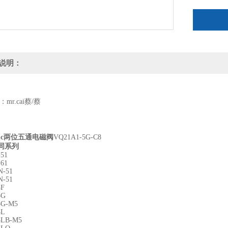
:
说明：
t)：mr.cai蔡/蔡
mc两位五通电磁阀
VQ21A1-5G-C8
同系列
-51
-61
N-51
N-51
5F
5G
5G-M5
5L
5LB-M5