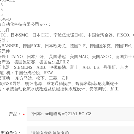
-5G-C12
-3
-5
-5
-5W-Q
瑞自动化科技有限公司专业：
动元件：
STO、
日本SMC
、日本CKD、宁波亿太诺EMC、中国台湾金器、PISC
感器：
BANNER、德国SICK、日本欧姆龙、德国P+F、德国图尔克、德国IF
压元件：
铁工TAIYO、日本油研、 英国诺冠、美国MAC、美国ASCO、德国力
全产品：德国施迈赛、德国皮尔兹PILZ
电器：SIEMENS、ABB、伊顿穆勒、富士、A-B、LS、丹佛斯、台达
速 机：中国台湾经锐、SEW
服驱动： 东方马达、松下、三菱、安川
上银/NSK导轨、明纬电源、威纶通触摸屏、魏德米勒/菲尼克斯端子
围：承接自动化流水线改造及机械控制系统设计、安装调试、加工
产品：
您的单位：