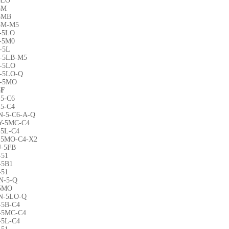
5LO
5M
5MB
5M-M5
-5LO
-5M0
-5L
-5LB-M5
-5LO
-5LO-Q
-5MO
5F
5-C6
5-C4
N-5-C6-A-Q
Y-5MC-C4
-5L-C4
-5MO-C4-X2
-5FB
-51
-5B1
-51
N-5-Q
5MO
N-5LO-Q
-5B-C4
-5MC-C4
-5L-C4