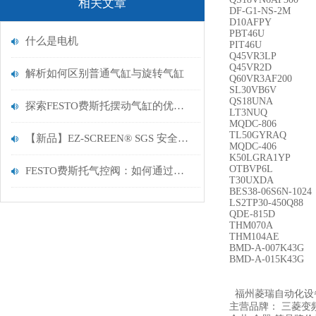
相关文章
DF-G1-NS-2M
D10AFPY
PBT46U
什么是电机
PIT46U
Q45VR3LP
Q45VR2D
解析如何区别普通气缸与旋转气缸
Q60VR3AF200
SL30VB6V
QS18UNA
探索FESTO费斯托摆动气缸的优性能：从设计到应用的优势解析
LT3NUQ
MQDC-806
TL50GYRAQ
【新品】EZ-SCREEN® SGS 安全光栅
MQDC-406
K50LGRA1YP
OTBVP6L
FESTO费斯托气控阀：如何通过精准气动控制提升工业自动化生产效率与可靠性
T30UXDA
BES38-06S6N-1024
LS2TP30-450Q88
QDE-815D
THM070A
THM104AE
BMD-A-007K43G
BMD-A-015K43G
福州菱瑞自动化设
主营品牌： 三菱变频器