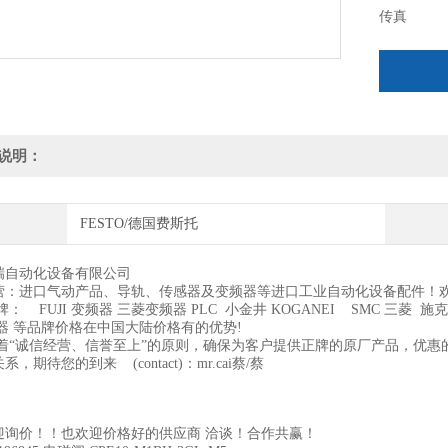
传真
随时欢迎询
说明：
FESTO/德国费斯托
瑞自动化设备有限公司
营：进口气动产品、导轨、传感器及变频器等进口工业自动化设备配件！
： FUJI 变频器 三菱变频器 PLC 小金井 KOGANEI SMC 三菱 施克 
器 等品牌价格在中国大陆价格有的优势!
着“诚信经营、信誉至上”的原则，确保为客户提供正牌的原厂产品，优惠
，期待您的到来 (contact)：mr.cai蔡/蔡
迎询价！！也欢迎价格好的供应商 洽谈！合作共赢！