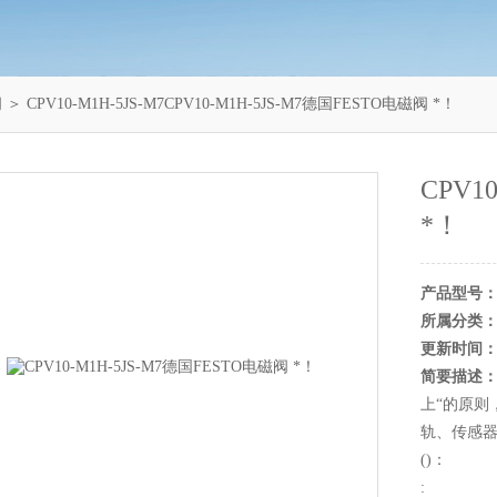
阀
＞ CPV10-M1H-5JS-M7CPV10-M1H-5JS-M7德国FESTO电磁阀 *！
CPV1
*！
产品型号
所属分类
更新时间
简要描述
上“的原则
轨、传感器及变
()：
: