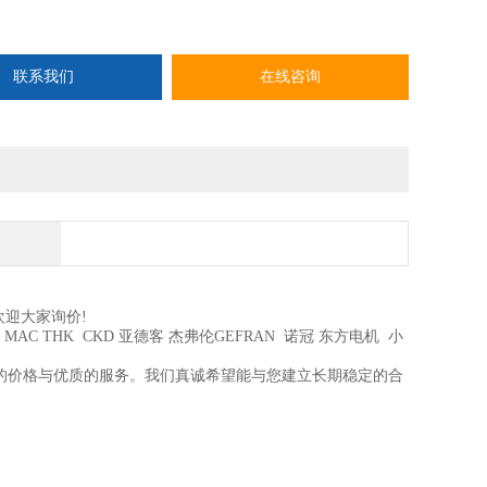
价！！也欢迎价格好的供应商 洽谈！合作共赢！
联系我们
在线咨询
欢迎大家询价!
MAC THK CKD 亚德客 杰弗伦GEFRAN 诺冠 东方电机 小
的价格与优质的服务。我们真诚希望能与您建立长期稳定的合