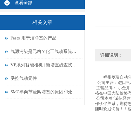
查看全部
相关文章
Festo 用于洁净室的产品
气源污染是元凶？化工气动系统净化改造
详细说明：
VE系列智能相机 | 新增直线查找工具&数据输出功能
福州菱瑞自动化
受控气动元件
公司主营：进口气
主营品牌： 小金井 K
SMC单向节流阀堵塞的原因和处理措施
格在中国大陆价格有
公司本着“诚信经
作伙伴关系，期待
随时欢迎询价！！也