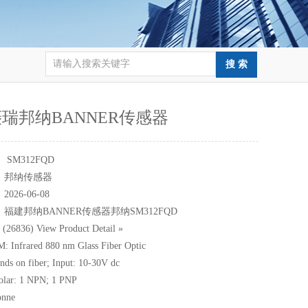
瑞邦纳BANNER传感器
：
SM312FQD
：
邦纳传感器
：
2026-06-08
：
福建邦纳BANNER传感器邦纳SM312FQD
26836) View Product Detail »
 Infrared 880 nm Glass Fiber Optic
nds on fiber; Input: 10-30V dc
olar: 1 NPN; 1 PNP
onne