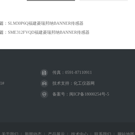
篇：
SLM30P6Q福建菱瑞邦纳BANNER传感器
篇：
SME312FVQD福建菱瑞邦纳BANNER传感器
传真：0591-87110911
1#
技术支持：
化工仪器网
备案号：
闽ICP备18000254号-5
关于我们
|
新闻动态
|
产品展示
|
技术中心
|
联系我们
|
网站地图