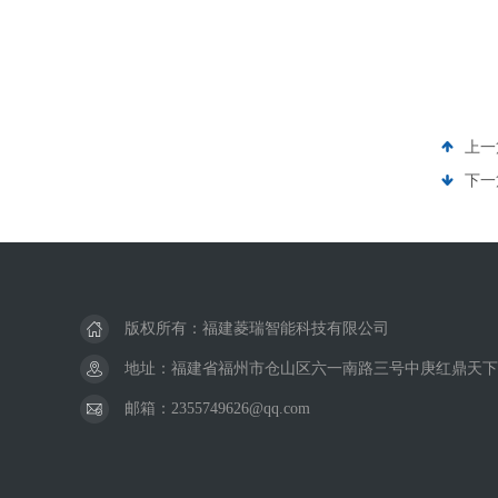
上一
下一
版权所有：福建菱瑞智能科技有限公司
地址：福建省福州市仓山区六一南路三号中庚红鼎天下
邮箱：2355749626@qq.com