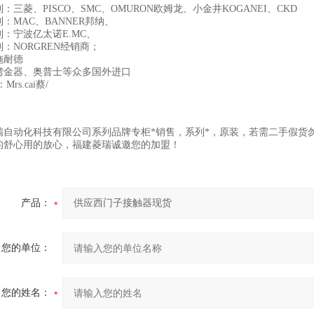
：三菱、PISCO、SMC、OMURON欧姆龙、小金井KOGANEI、CKD
：MAC、BANNER邦纳、
：宁波亿太诺E.MC、
：NORGREN经销商；
施耐德
湾金器、奥普士等众多国外进口
：Mrs.cai蔡/
瑞自动化科技有限公司系列品牌专柜*销售，系列*，原装，若需二手假货
的舒心用的放心，福建菱瑞诚邀您的加盟！
产品：
您的单位：
您的姓名：