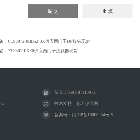
篇：
6ES7972-0BB52-0X供应西门子DP接头现货
篇：
3TF50110XF0供应西门子接触器现货
传真：0591-87110911
1#
技术支持：
化工仪器网
备案号：
闽ICP备18000254号-5