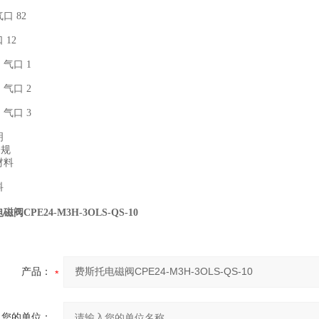
口 82
 12
气口 1
气口 2
气口 3
明
合规
材料
料
阀CPE24-M3H-3OLS-QS-10
产品：
您的单位：