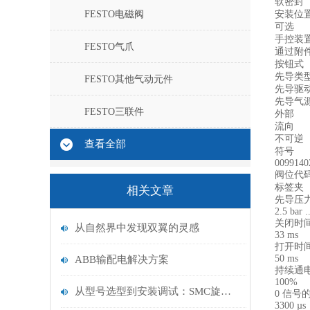
软密封
FESTO电磁阀
安装位
可选
手控装
FESTO气爪
通过附
按钮式
先导类
FESTO其他气动元件
先导驱
先导气
FESTO三联件
外部
流向
不可逆
查看全部
符号
0099140
阀位代
标签夹
相关文章
先导压
2.5 bar .
关闭时
从自然界中发现双翼的灵感
33 ms
打开时
50 ms
ABB输配电解决方案
持续通
100%
从型号选型到安装调试：SMC旋转气缸常见规格与气动系统配套要点
0 信号
3300 µs