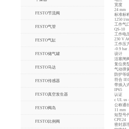
宽度
24 mm
FESTO节流阀
标准标
1250 l/m
工作气
FESTO气管
QS-10
工作电
230 V A
FESTO气缸
工作压
-0.9 bar 
FESTO储气罐
设计
活塞闸
复位类
FESTO马达
气动弹
防护等
符合 IEC
FESTO传感器
带插入
IP65
FESTO真空发生器
认证
c UL us
公称通
FESTO阀岛
11 mm
短型号
CPE24
FESTO比例阀
密封原