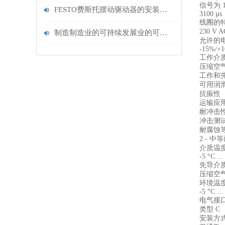
信号为 
FESTO费斯托摆动驱动器的安装与调试指南：从机械固定到气路连接的关键步骤
3100 µs
线圈的
230 V
制造制造业的可持续发展业的可持续发展
允许的
-15%/+
工作介
压缩空气，符
工作和
可用润
抗振性
运输应用测
耐冲击
冲击测试，
耐腐蚀等
2 - 
介质温
-5 °C ...
先导介
压缩空气，符
环境温
-5 °C ...
电气接
类型 C
安装方