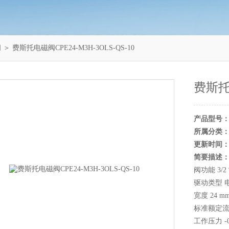
阀
＞ 费斯托电磁阀CPE24-M3H-3OLS-QS-10
费斯托电
产品型号
所属分类
更新时间
简要描述
阀功能 3/
驱动类型 
宽度 24 m
标准额定流量 1
工作压力 -0.9