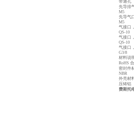
带通孔
先导排气
M5
先导气口
M5
气接口，
QS-10
气接口，
QS-10
气接口，
G3/8
材料说
RoHS 
密封件
NBR
外壳材
压铸铝
费斯托电磁