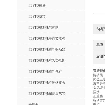
FESTO模块
FESTO滤芯
FESTO费斯托气控阀
详细
FESTO费斯托单向节流阀
品牌
FESTO费斯托摆动驱动器
3C阀
FESTO费斯托VTUG阀岛
费斯托电磁
FESTO费斯托摆动气缸
阀功能
两位三
FESTO费斯托不锈钢接头
海事分
参见证
搭接
FESTO费斯托耐高温气管
正重叠
驱动方
干燥器
电控