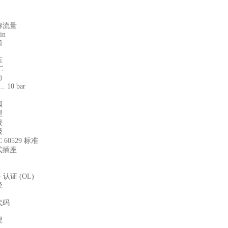
称流量
in
口
压
C
力
... 10 bar
阀
型
簧
级
 60529 标准
式插座
 - 认证 (OL)
径
代码
理