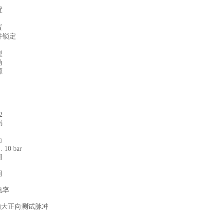
置
置
件锁定
型
动
源
2
码
力
.. 10 bar
间
间
电率
的大正向测试脉冲