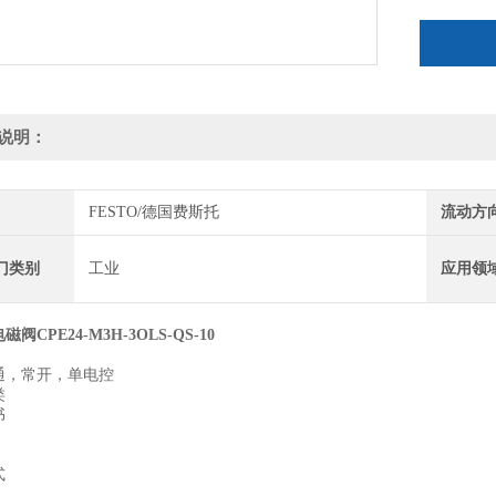
设计结构 
复位类型 
防护等级 IP
说明：
FESTO/德国费斯托
流动方
门类别
工业
应用领
阀CPE24-M3H-3OLS-QS-10
通，常开，单电控
类
书
式