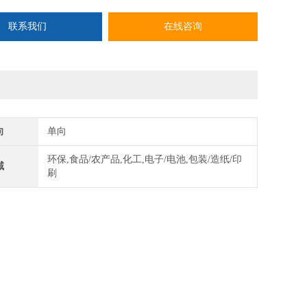
活塞滑块
空气弹簧
联系我们
在线咨询
65
向
单向
环保,食品/农产品,化工,电子/电池,包装/造纸/印
域
刷