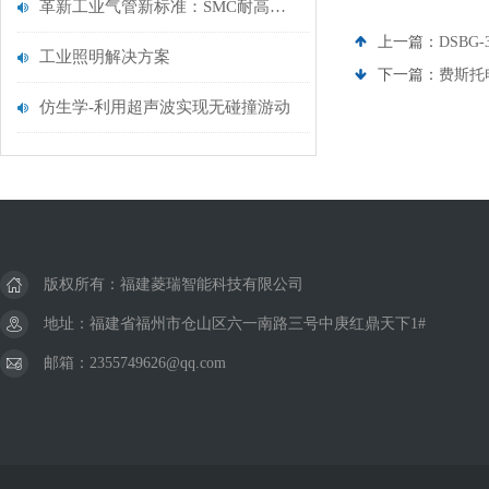
革新工业气管新标准：SMC耐高温气管，耐高温耐腐蚀，打造高效流体传输系统
上一篇：
DSBG-
工业照明解决方案
下一篇：
费斯托电磁
仿生学-利用超声波实现无碰撞游动
版权所有：福建菱瑞智能科技有限公司
地址：福建省福州市仓山区六一南路三号中庚红鼎天下1#
邮箱：2355749626@qq.com