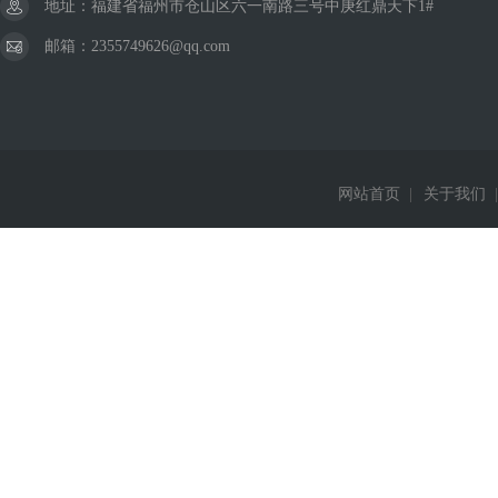
地址：福建省福州市仓山区六一南路三号中庚红鼎天下1#
邮箱：2355749626@qq.com
网站首页
|
关于我们
|