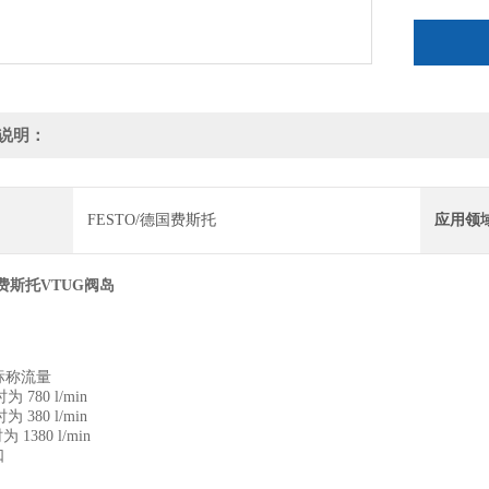
2x 两位
两位五通
三位五通
说明：
FESTO/德国费斯托
应用领
O费斯托VTUG阀岛
标称流量
为 780 l/min
为 380 l/min
为 1380 l/min
口