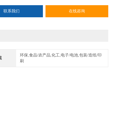
三通，常开，单稳态
双电控
联系我们
在线咨询
中泄式
环保,食品/农产品,化工,电子/电池,包装/造纸/印
域
刷