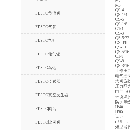
M7
M5
QS-4
FESTO节流阀
QS-1/4
QS-6
QS-1/8
FESTO气管
G1/4
QS-3
QS-5/32
FESTO气缸
QS-3/8
QS-10
QS-5/16
FESTO储气罐
G1/8
QS-8
QS-3/16
FESTO马达
工作压力 -0
电气控
大阀位数
FESTO传感器
压力区
电气 I
FESTO真空发生器
环境温度 -
防护等
IP40
FESTO阀岛
IP65
认证
c UL u
FESTO比例阀
短型号代