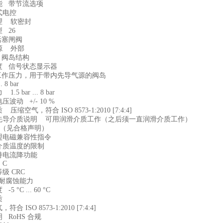
能 带节流选项
式电控
理 软密封
 26
活塞闸阀
源 外部
 阀岛结构
度 信号状态显示器
 工作压力，用于带内先导气源的阀岛
.. 8 bar
.5 bar ... 8 bar
波动 +/- 10 %
压缩空气，符合 ISO 8573-1:2010 [7:4:4]
先导介质说明 可用润滑介质工作（之后须一直润滑介质工作）
证（见合格声明）
盟电磁兼容性指令
介质温度的限制
持电流降功能
° C
级 CRC
中等耐腐蚀能力
5 °C ... 60 °C
质
合 ISO 8573-1:2010 [7:4:4]
 RoHS 合规