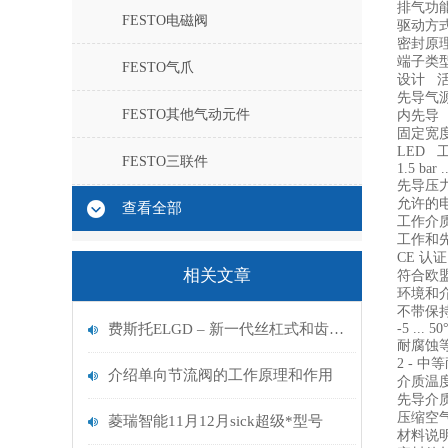
排气功
FESTO电磁阀
驱动方
密封原
端子类型
FESTO气爪
设计 
先导气
FESTO其他气动元件
内先导
固定宽
LED
FESTO三联件
1.5 bar .
先导压力 1
允许的电压
查看全部
工作介质 
工作和
CE 认
相关文章
符合欧
环境和
不带保
费斯托ELGD – 新一代丝杠式和齿形带式电缸
-5 ... 50
耐腐蚀等
2 - 
介绍单向节流阀的工作原理和作用
介质温度 -
先导介
压缩空气，符
菱瑞智能11月12月sick超级*型号
材料说明