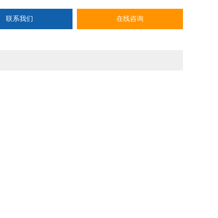
B控制方式：V/F开环
联系我们
在线咨询