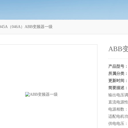
7-045A（046A）ABB变频器一级
ABB
产品型号
所属分类
更新时间
简要描述
输出电压调
直流电源性
电源相数
适配电机功率：
供电电压