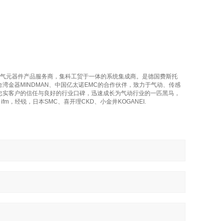
电气元器件产品服务商，集科工贸于一体的系统集成商。是德国费斯托
中国台湾金器MINDMAN、中国亿太诺EMC的合作伙伴，致力于气动、传感
忠实客户的信任与良好的行业口碑，迅速成长为气动行业的一匹黑马，
m，经锐，日本SMC、喜开理CKD、小金井KOGANEI.