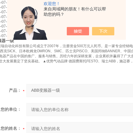
-07-157A-4
欢迎您！
-07-180A-4
来自局域网的朋友！有什么可以帮
-07-195A-4
助您的吗？
-07-246A-4
-07-290A-4
07-R1/R1-4
07-R1/R2-4
07-R2/R2-4
频器一级
自动化科技有限公司成立于2007年，注册资金500万元人民币。是一家专业经销
O、西克SICK、日本欧姆龙OMRON、SMC、匹士克PISCO、美国邦纳BANNER、
电器产品在中国的推广、服务与销售。历经六年的深耕发展，企业累积并赢得了广大
壮大发展奠定了坚实基础。 ▲优势气动品牌 德国费斯托FESTO、瑞士ABB，施迈赛，if
产品：
您的单位：
您的姓名：