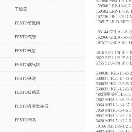
527690 MS4-LR-1/
159500 LRP-1/4-0
干燥器
159502 LRP-1/4-
162736 FRC-3/8-
120517 LR-D-MIDI
FESTO节流阀
193144 GRLA-1/8
FESTO气管
162966 GRLA-1/8
197577 GRLA-M5-
FESTO气缸
4616 SEU-1/8 10
6822 SEU-1/2 15
6755 SEU-3/8 18
FESTO储气罐
530030 HGL-1/8-B
FESTO马达
530031 HGL-1/4-B
530032 HGL-3/8-B
530033 HGL-1/2-B
FESTO传感器
*德国费斯托FESTO 
7802 MFH-3-1/8 7
9964 MFH-3-1/4 6
FESTO真空发生器
7959 MFH-3-1/4-S
9857 MFH-3-1/2 7
FESTO阀岛
6420 MFH-5-1/2 2
10166 JMFH-5-1/2
9982 MFH-5-1/8 1