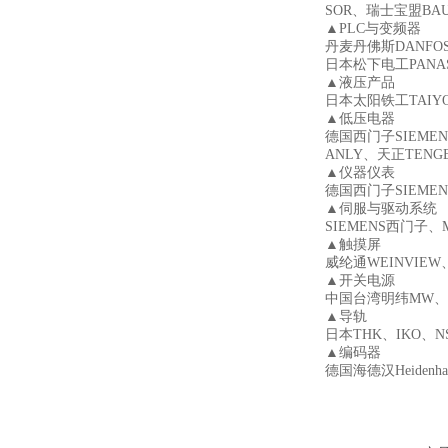
SOR、瑞士宝盟BA
▲PLC与变频器
丹麦丹佛斯DANFOS
日本松下电工PANA
▲液压产品
日本太阳铁工TAIYO
▲低压电器
德国西门子SIEME
ANLY、天正TENG
▲仪器仪表
德国西门子SIEME
▲伺服与驱动系统
SIEMENS西门子、
▲触摸屏
威纶通WEINVIEW
▲开关电源
中国台湾明纬MW、德
▲导轨
日本THK、IKO、
▲编码器
德国海德汉Heidenh