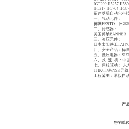
IGT209 II5257 II58
IF5217 IF5704 IF58
福建菱瑞自动化科
一、气动元件：
德国FESTO
、日本
二、传感器：
美国邦纳BANNER
三、液压元件：
日本太阳铁工TAI
四、安全产品：德国
五、低压电器：SIE
六、减 速 机：中
七、伺服驱动： 东
THK/上银/NS
工程范围：承接自
产
您的单