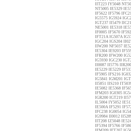
IIT223 IY5048 NT50
NT5005 IE5329 IE53
IF5622 IF5796 IFC2
IG5575 IG5924 IGC2
IGT237 II5479 IIC2
NE5001 IE5318 IE53
IF0005 IF5670 IF59
IFT21A IG507A IG57
IGC204 IGS204 II02
IIW200 NF5037 IE52
IE5304 IE9203 IF55
IFR200 IFW200 IG52
IG5930 IGC230 IGT2
II0087 II5776 IIR2
IE5229 IE5229 IF53
IF5905 IFS216 IG03
IG5841 IGM201 IGT2
II5851 IIS210 IT50
IE5082 IE5368 IF56
IFM203 IG0305 IG54
IGR200 IGT219 II57
IL5004 IY5052 IE51
IE500A IF5291 IF57
IFC238 IG0054 IG54
IG9984 II0012 II52
IIT208 IZ5048 IE52
IF5394 IF5766 IF58
IFM209 IFT207 IG50