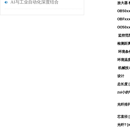
AI与工业自动化深度结合
放大器 
OB50xx
OBFxxx
OO50xx
监控范
检测距
环境条
环境温度 
机械技
设计
总长度 [
zui小的
光纤排
芯直径 [
光纤? [