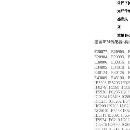
外径 ? 
光纤传
感应头
罩
重量 [kg
德国IFM传感器;易
E20877、E20903、E
E20984、E20993、
E30006、E30016、
E34005、E34010、
E40124、E40126、
E43009、E43100、E
IE5203 IE5203 IF02
IF0279 IF5598 IF58
IF5936 IFC235 IG03
IG0334 IG5496 IG59
IGC235 IGT202 II54
IIC209 IIS206 JAC2
NG5010 IE5258 IE52
IE5319 IE5391 IF55
IF9924 IFC210 IG02
IG5526 IG6062 IGS2
IGT214 II5711 II57