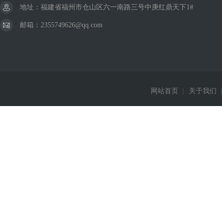
地址：福建省福州市仓山区六一南路三号中庚红鼎天下1#
邮箱：2355749626@qq.com
网站首页
|
关于我们
|