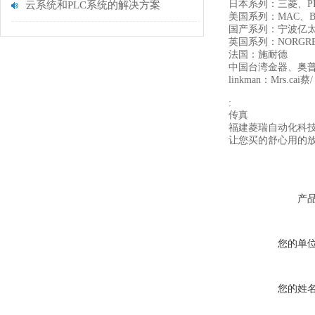
日本系列：三菱、PI
云系统和PLC系统的解决方案
美国系列：MAC、B
国产系列：宁波亿太
英国系列：NORGR
法国：施耐德
中国台湾金器、奥
linkman：Mrs.cai蔡/
:
传真
福建菱瑞自动化科
让您买的舒心用的
产
您的单
您的姓