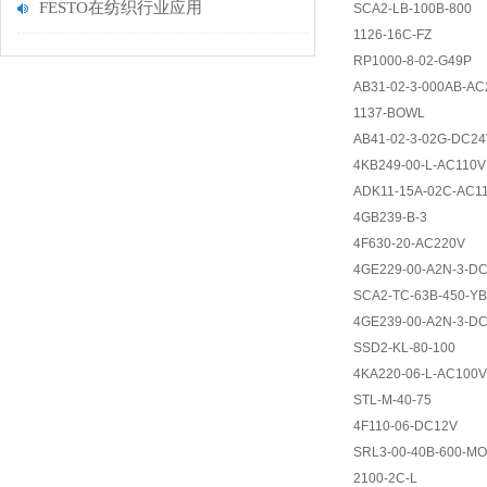
FESTO在纺织行业应用
SCA2-LB-100B-800
1126-16C-FZ
RP1000-8-02-G49P
AB31-02-3-000AB-AC
1137-BOWL
AB41-02-3-02G-DC2
4KB249-00-L-AC110V
ADK11-15A-02C-AC1
4GB239-B-3
4F630-20-AC220V
4GE229-00-A2N-3-D
SCA2-TC-63B-450-Y
4GE239-00-A2N-3-D
SSD2-KL-80-100
4KA220-06-L-AC100V
STL-M-40-75
4F110-06-DC12V
SRL3-00-40B-600-M
2100-2C-L