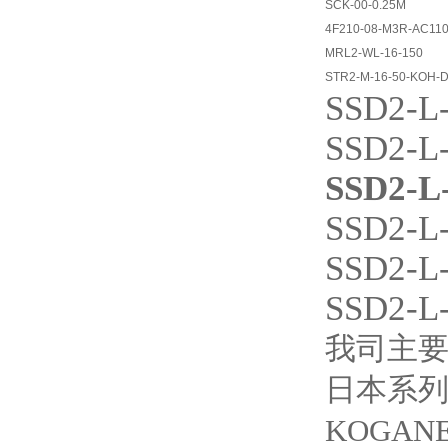
SCK-00-0.25M
4F210-08-M3R-AC11
MRL2-WL-16-150
STR2-M-16-50-KOH-D
SSD2-L-
SSD2-L
SSD2-L
SSD2-L-
SSD2-L-
SSD2-L-
我司主要
日本系列
KOGAN