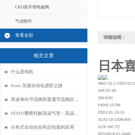
CKD喜开理电磁阀
气动附件
查看全部
详细说明：
相关文章
日本喜
什么是电机
AB41-02-1-V2ES-DC
Festo 无缝自动化进阶之路
APE-8T-3N
SW-KOH
简述单向节流阀和普通节流阀区别有哪些？
F4000-15-FM
SSD2-DL-16-10
FESTO费斯托耐高温气管：高温环境下的稳定传输专家
SCA2-LB-100B-800
分布式自动化在药品包装的应用
1126-16C-FZ
RP1000-8-02-G49P