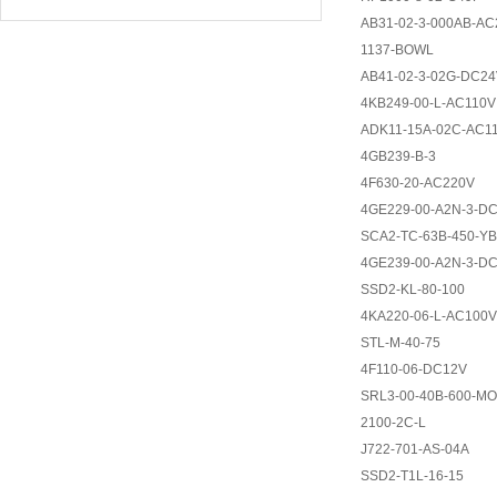
AB31-02-3-000AB-AC
1137-BOWL
AB41-02-3-02G-DC2
4KB249-00-L-AC110V
ADK11-15A-02C-AC1
4GB239-B-3
4F630-20-AC220V
4GE229-00-A2N-3-D
SCA2-TC-63B-450-Y
4GE239-00-A2N-3-D
SSD2-KL-80-100
4KA220-06-L-AC100V
STL-M-40-75
4F110-06-DC12V
SRL3-00-40B-600-M
2100-2C-L
J722-701-AS-04A
SSD2-T1L-16-15