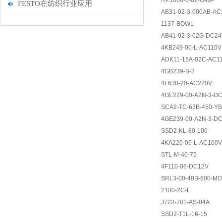
RP1000-8-02-G49P
FESTO在纺织行业应用
AB31-02-3-000AB-AC
1137-BOWL
AB41-02-3-02G-DC2
4KB249-00-L-AC110V
ADK11-15A-02C-AC1
4GB239-B-3
4F630-20-AC220V
4GE229-00-A2N-3-D
SCA2-TC-63B-450-Y
4GE239-00-A2N-3-D
SSD2-KL-80-100
4KA220-06-L-AC100V
STL-M-40-75
4F110-06-DC12V
SRL3-00-40B-600-M
2100-2C-L
J722-701-AS-04A
SSD2-T1L-16-15