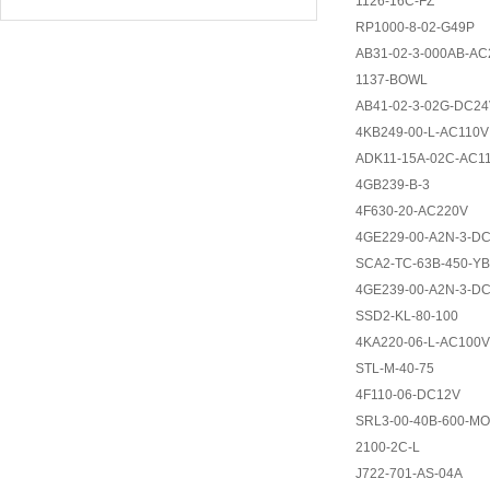
1126-16C-FZ
RP1000-8-02-G49P
AB31-02-3-000AB-AC
1137-BOWL
AB41-02-3-02G-DC2
4KB249-00-L-AC110V
ADK11-15A-02C-AC1
4GB239-B-3
4F630-20-AC220V
4GE229-00-A2N-3-D
SCA2-TC-63B-450-Y
4GE239-00-A2N-3-D
SSD2-KL-80-100
4KA220-06-L-AC100V
STL-M-40-75
4F110-06-DC12V
SRL3-00-40B-600-M
2100-2C-L
J722-701-AS-04A