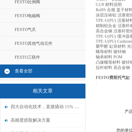
FESTO比例阀
G1/8 材料说明
RoHS 合规 盖子材
涂层压铸铝 活塞密
FESTO电磁阀
TPE-U(PU) 活塞材
精制铝合金 活塞杆
FESTO气爪
高合金钢 活塞杆密
TPE-U(PU) 缓
TPE-U(PU) Cushionin
FESTO其他气动元件
聚甲醛 缸筒材料 
螺母材料 镀锌钢
轴承材料 POM
FESTO三联件
凸缘螺母材料 镀锌
拉杆材料 高合金钢
查看全部
FESTO费斯托气缸
:
相关文章
四大自动化技术，直接撬动 15% 节能
产
高精度抓取解决方案
您的单