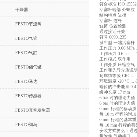
符合标准 ISO 15552
干燥器
活塞杆端部 外螺纹
结构特点 缸径
活塞杆 连杆
FESTO节流阀
缸筒 位置检测
通过接近开关
符号 00991235
FESTO气管
派生型 一端活塞杆
工作压力 0.06 MPa ..
FESTO气缸
工作压力 0.6 bar ... 1
工作模式 双作用
工作介质 压缩空气，符合 I
FESTO储气罐
工作和先导介质说
耐腐蚀等级 CRC 2
环境温度 -20 °C ... 8
FESTO马达
端位的冲击能量 0.4 
缓冲长度 17 mm
FESTO传感器
6 bar 时的理论力值
6 bar 时的理论力值
0 mm 行程的移动质量
FESTO真空发生器
每 10 m 行程的附加重
0 mm 行程的基本重量
FESTO阀岛
每 10 mm 行程的额
安装方式要么：通
带附件 气动接口