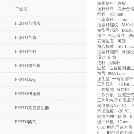
轴承材料 POM
拉杆材料 高合金
干燥器
行程 100 mm
活塞直径 32 mm
FESTO节流阀
活塞杆螺纹 M10x1.
短型号代码 DSBG
缓冲 气动缓冲，两
FESTO气管
安装位置 可选
符合标准 ISO 1555
FESTO气缸
活塞杆端部 外螺
设计 缸筒
连杆 活塞杆
FESTO储气罐
缸径 位置检测通
符号 00991235
派生型 一端活塞杆
FESTO马达
工作压力 0.6 bar ... 
工作模式 双作用
FESTO传感器
工作介质 压缩空气，符合 I
工作和先导介质说
耐腐蚀等级 CRC 
FESTO真空发生器
环境温度 -20 °C ... 
端位的冲击能量 0.4
FESTO阀岛
缓冲长度 17 mm
6 bar 时的理论力值
6 bar 时的理论力值