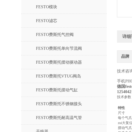
FESTO模块
FESTO滤芯
FESTO费斯托气控阀
详细
FESTO费斯托单向节流阀
品牌
FESTO费斯托摆动驱动器
技术咨询
FESTO费斯托VTUG阀岛
手机PH
德国fes
FESTO费斯托摆动气缸
12540
技术参数
FESTO费斯托不锈钢接头
特性
尺寸
FESTO费斯托耐高温气管
每个气爪
zui大复
摆动气爪a
干燥器