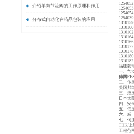
125405
介绍单向节流阀的工作原理和作用
125405
125405
125403
分布式自动化在药品包装的应用
131015
131016
131016
131016
131016
131017
131017
131018
131018
福建菱
一、气
德国FE
二、传
美国邦纳
三、液
日本太阳
四、安
五、低压
六、减 
七、伺
THK/
工程范