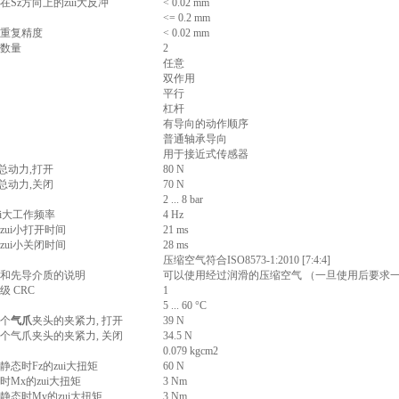
在Sz方向上的zui大反冲
< 0.02 mm
<= 0.2 mm
重复精度
< 0.02 mm
数量
2
任意
双作用
平行
杠杆
有导向的动作顺序
普通轴承导向
用于接近式传感器
的总动力,打开
80 N
的总动力,关闭
70 N
2 ... 8 bar
ui大工作频率
4 Hz
时的zui小打开时间
21 ms
时的zui小关闭时间
28 ms
压缩空气符合ISO8573-1:2010 [7:4:4]
和先导介质的说明
可以使用经过润滑的压缩空气 （一旦使用后要求
级 CRC
1
5 ... 60 °C
每个
气爪
夹头的夹紧力, 打开
39 N
时每个气爪夹头的夹紧力, 关闭
34.5 N
0.079 kgcm2
静态时Fz的zui大扭矩
60 N
时Mx的zui大扭矩
3 Nm
静态时My的zui大扭矩
3 Nm