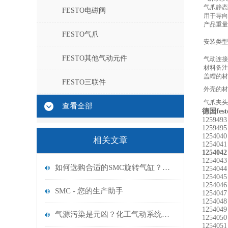
气爪静态
FESTO电磁阀
用于导向
产品重量
FESTO气爪
安装类型
FESTO其他气动元件
气动连接
材料备注
盖帽的材
FESTO三联件
外壳的材
气爪夹头
查看全部
德国fes
125949
125949
125404
相关文章
125404
125404
125404
如何选购合适的SMC旋转气缸？角度、扭矩、安装方式与选型要点全攻略
125404
125404
125404
SMC - 您的生产助手
125404
125404
125404
气源污染是元凶？化工气动系统净化改造
125405
125405