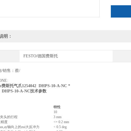
说明：
FESTO/德国费斯托
/销售：蔡/
ONE:
to费斯托气爪1254042 DHPS-10-A-NC *
42 DHPS-10-A-NC技术参数
特性
10
夹头的行程
3 mm
位精度
<= 0.2 mm
x,ay轴向上的zui大反冲力
< 0.5 deg