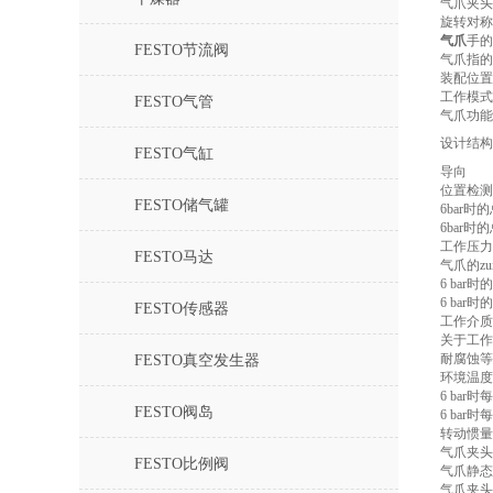
气爪夹头
旋转对称
气爪
手的
FESTO节流阀
气爪指的
装配位置
工作模式
FESTO气管
气爪功能
设计结构
FESTO气缸
导向
位置检测
FESTO储气罐
6bar时
6bar时
工作压力
FESTO马达
气爪的z
6 bar
6 bar
FESTO传感器
工作介质
关于工作
耐腐蚀等
FESTO真空发生器
环境温度
6 bar时
FESTO阀岛
6 bar
转动惯量
气爪夹头
FESTO比例阀
气爪静态
气爪夹头