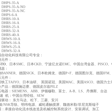
2 DHPS-35-A
3 DHPS-35-A-NO
4 DHPS-35-A-NC
9 DHPS-6-A
9 DHRS-10-A
0 DHRS-16-A
2 DHRS-25-A
4 DHRS-32-A
6 DHRS-40-A
7 DHWS-10-A
8 DHWS-16-A
0 DHWS-25-A
2 DHWS-32-A
瑞自动化科技有限公司专业：
动元件：
STO
、日本SMC、日本CKD、宁波亿太诺EMC、中国台湾金器、PISC
感器：
BANNER、德国SICK、日本欧姆龙、德国P+F、德国图尔克、德国IF
压元件：
铁工TAIYO、日本油研、 英国诺冠、美国MAC、美国ASCO、德国力
全产品：德国施迈赛、德国皮尔兹PILZ
电器：SIEMENS、ABB、伊顿穆勒、富士、A-B、LS、丹佛斯、台达
速 机：中国台湾经锐、SEW
服驱动： 东方马达、松下、三菱、安川
上银/NSK导轨、明纬电源、威纶通触摸屏、魏德米勒/菲尼克斯端子
围：承接自动化流水线改造及机械控制系统设计、安装调试、加工