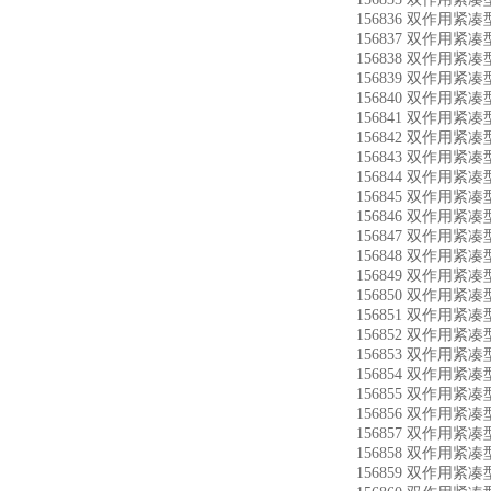
156836 双作用紧凑型抗
156837 双作用紧凑型抗
156838 双作用紧凑型抗
156839 双作用紧凑型抗
156840 双作用紧凑型抗
156841 双作用紧凑型
156842 双作用紧凑型抗
156843 双作用紧凑型抗
156844 双作用紧凑型
156845 双作用紧凑型
156846 双作用紧凑型
156847 双作用紧凑型
156848 双作用紧凑型
156849 双作用紧凑型
156850 双作用紧凑型
156851 双作用紧凑型
156852 双作用紧凑型
156853 双作用紧凑型
156854 双作用紧凑型
156855 双作用紧凑型
156856 双作用紧凑型
156857 双作用紧凑型
156858 双作用紧凑型
156859 双作用紧凑型