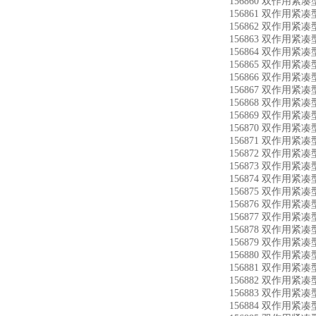
156860 双作用紧凑型
156861 双作用紧凑型
156862 双作用紧凑型
156863 双作用紧凑型
156864 双作用紧凑型
156865 双作用紧凑型
156866 双作用紧凑型
156867 双作用紧凑型
156868 双作用紧凑型
156869 双作用紧凑型
156870 双作用紧凑型
156871 双作用紧凑型
156872 双作用紧凑型
156873 双作用紧凑型
156874 双作用紧凑型
156875 双作用紧凑型
156876 双作用紧凑型
156877 双作用紧凑型
156878 双作用紧凑型
156879 双作用紧凑型
156880 双作用紧凑型
156881 双作用紧凑型
156882 双作用紧凑型
156883 双作用紧凑型
156884 双作用紧凑型