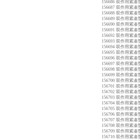
156686 双作用紧凑型
156687 双作用紧凑型
156688 双作用紧凑型
156689 双作用紧凑型
156690 双作用紧凑型
156691 双作用紧凑型
156692 双作用紧凑型
156693 双作用紧凑型
156694 双作用紧凑型
156695 双作用紧凑型
156696 双作用紧凑型
156697 双作用紧凑型
156698 双作用紧凑型
156699 双作用紧凑型
156700 双作用紧凑型
156701 双作用紧凑型
156702 双作用紧凑型
156703 双作用紧凑型
156704 双作用紧凑型
156705 双作用紧凑型
156706 双作用紧凑型
156707 双作用紧凑型
156708 双作用紧凑型
156709 双作用紧凑型
156710 双作用紧凑型