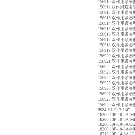
156910 双作用紧凑型
156911 双作用紧凑型
156912 双作用紧凑型
156913 双作用紧凑型
156914 双作用紧凑型
156915 双作用紧凑型
156916 双作用紧凑型
156917 双作用紧凑型
156918 双作用紧凑型
156919 双作用紧凑型
156920 双作用紧凑型
156921 双作用紧凑型导
156922 双作用紧凑型
156923 双作用紧凑型导
156924 双作用紧凑型导
156925 双作用紧凑型
156926 双作用紧凑型导
156927 双作用紧凑型导
156928 双作用紧凑型
156929 双作用紧凑型导?
9984 VL/O-3-1/4"
18200 10P-10-4A-
18200 10P-10-6A-
18200 10P-10-8A-
18200 10P-10-8A-
18210 10P-14-3A-IC