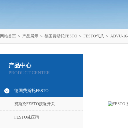
网站首页
＞
产品展示
＞
德国费斯托FESTO
＞
FESTO气爪
＞ ADVU-16-
产品中心
PRODUCT CENTER
德国费斯托FESTO
费斯托FESTO接近开关
FESTO减压阀