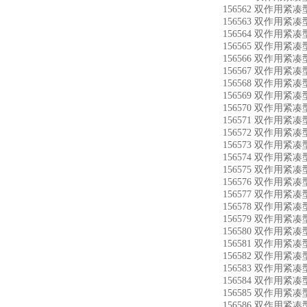
156562 双作用紧凑型
156563 双作用紧凑型
156564 双作用紧凑型
156565 双作用紧凑型
156566 双作用紧凑型
156567 双作用紧凑型
156568 双作用紧凑型
156569 双作用紧凑型
156570 双作用紧凑型
156571 双作用紧凑型
156572 双作用紧凑型
156573 双作用紧凑型
156574 双作用紧凑型
156575 双作用紧凑型
156576 双作用紧凑型
156577 双作用紧凑型
156578 双作用紧凑型
156579 双作用紧凑型气
156580 双作用紧凑型
156581 双作用紧凑型
156582 双作用紧凑型
156583 双作用紧凑型
156584 双作用紧凑型
156585 双作用紧凑型
156586 双作用紧凑型