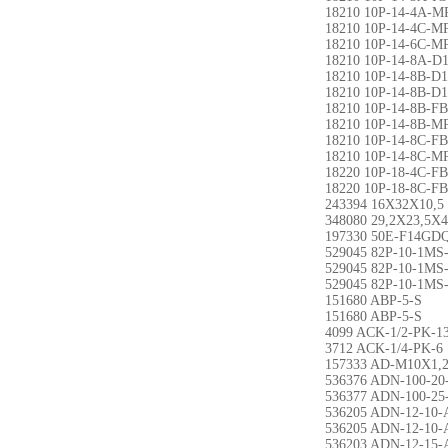
18210 10P-14-4A-
18210 10P-14-4C-M
18210 10P-14-6C-
18210 10P-14-8A-
18210 10P-14-8B-
18210 10P-14-8B-
18210 10P-14-8B-F
18210 10P-14-8B-
18210 10P-14-8C-
18210 10P-14-8C-M
18220 10P-18-4C-
18220 10P-18-8C-
243394 16X32X10,5
348080 29,2X23,5X4
197330 50E-F14GD
529045 82P-10-1M
529045 82P-10-1M
529045 82P-10-1M
151680 ABP-5-S
151680 ABP-5-S
4099 ACK-1/2-PK-1
3712 ACK-1/4-PK-6
157333 AD-M10X1,2
536376 ADN-100-20
536377 ADN-100-25
536205 ADN-12-10-
536205 ADN-12-10-
536203 ADN-12-15-