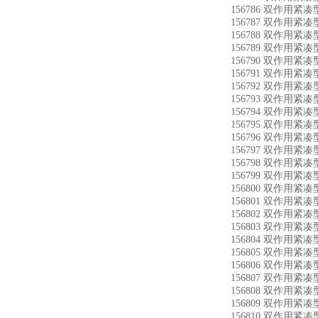
156786 双作用紧凑型
156787 双作用紧凑型
156788 双作用紧凑型
156789 双作用紧凑型
156790 双作用紧凑型
156791 双作用紧凑型
156792 双作用紧凑型
156793 双作用紧凑型
156794 双作用紧凑型
156795 双作用紧凑型
156796 双作用紧凑型
156797 双作用紧凑型
156798 双作用紧凑型
156799 双作用紧凑型
156800 双作用紧凑型
156801 双作用紧凑型
156802 双作用紧凑型
156803 双作用紧凑型
156804 双作用紧凑型
156805 双作用紧凑型
156806 双作用紧凑型
156807 双作用紧凑型
156808 双作用紧凑型
156809 双作用紧凑型
156810 双作用紧凑型