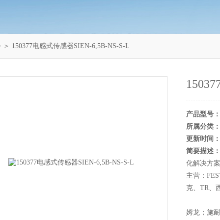
器
＞ 150377电感式传感器SIEN-6,5B-NS-S-L
1503
产品型号
所属分类
更新时间
简要描述
化解决方
主营：FES
克、TR、
姆龙；施耐德