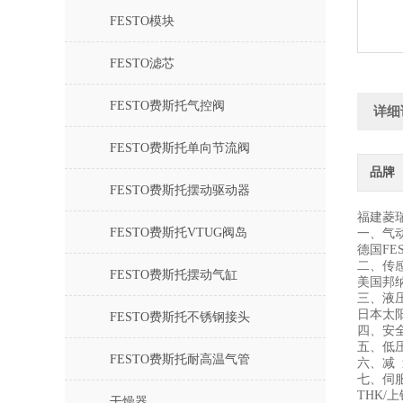
FESTO模块
FESTO滤芯
FESTO费斯托气控阀
详细
FESTO费斯托单向节流阀
品牌
FESTO费斯托摆动驱动器
福建菱
FESTO费斯托VTUG阀岛
一、气
德国FE
二、传
FESTO费斯托摆动气缸
美国邦纳
三、液
日本太阳
FESTO费斯托不锈钢接头
四、安
五、低压
FESTO费斯托耐高温气管
六、减 
七、伺
THK/
干燥器