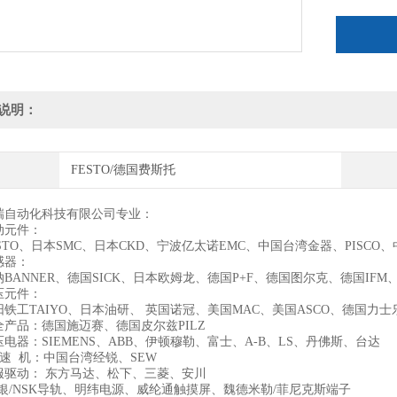
说明：
FESTO/德国费斯托
瑞自动化科技有限公司专业：
动元件：
STO、日本SMC、日本CKD、宁波亿太诺EMC、中国台湾金器、PISC
感器：
BANNER、德国SICK、日本欧姆龙、德国P+F、德国图尔克、德国IF
压元件：
铁工TAIYO、日本油研、 英国诺冠、美国MAC、美国ASCO、德国力
全产品：德国施迈赛、德国皮尔兹PILZ
电器：SIEMENS、ABB、伊顿穆勒、富士、A-B、LS、丹佛斯、台达
速 机：中国台湾经锐、SEW
服驱动： 东方马达、松下、三菱、安川
上银/NSK导轨、明纬电源、威纶通触摸屏、魏德米勒/菲尼克斯端子