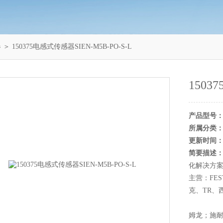
器
＞ 150375电感式传感器SIEN-M5B-PO-S-L
1503
产品型号
所属分类
更新时间
简要描述
化解决方
主营：FES
克、TR、
姆龙；施耐德