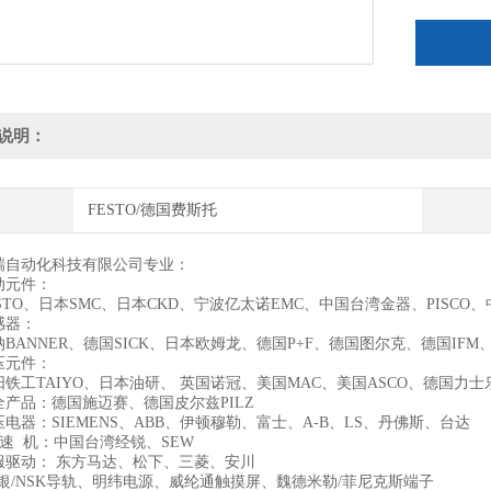
说明：
FESTO/德国费斯托
瑞自动化科技有限公司专业：
动元件：
STO、日本SMC、日本CKD、宁波亿太诺EMC、中国台湾金器、PISC
感器：
BANNER、德国SICK、日本欧姆龙、德国P+F、德国图尔克、德国IF
压元件：
铁工TAIYO、日本油研、 英国诺冠、美国MAC、美国ASCO、德国力
全产品：德国施迈赛、德国皮尔兹PILZ
电器：SIEMENS、ABB、伊顿穆勒、富士、A-B、LS、丹佛斯、台达
速 机：中国台湾经锐、SEW
服驱动： 东方马达、松下、三菱、安川
上银/NSK导轨、明纬电源、威纶通触摸屏、魏德米勒/菲尼克斯端子