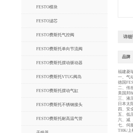
FESTO模块
FESTO滤芯
FESTO费斯托气控阀
详细
FESTO费斯托单向节流阀
品牌
FESTO费斯托摆动驱动器
福建菱
FESTO费斯托VTUG阀岛
一、气
德国FE
二、传
FESTO费斯托摆动气缸
美国邦纳
三、液
日本太阳
FESTO费斯托不锈钢接头
四、安
五、低压
FESTO费斯托耐高温气管
六、减 
七、伺
THK/
干燥器