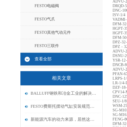
ADVU-2
FESTO电磁阀
DRQD-5
DNC-10
ISV-1/4
FESTO气爪
VADMI-
DFM-32
HGPT-3
FESTO其他气动元件
HGPT-3
DFM-50
DPZ-32-
FESTO三联件
DPZ - 3
ADVU-2
DSNU-2
查看全部
YSR-12-
DNCB-8
ADVU-2
PFAN-6
相关文章
LRPS-1/
LR-1/4-
DZF-18-
CPV14-
BALLUFF钢铁和冶金工业的解决方案
DNC-12
SEU-1/8
WSM-25
FESTO费斯托摆动气缸安装规范：气路连接、负载安装平衡与安全防护设置要点
SG-M10
SG-M16
新能源汽车的动力来源，居然这么多“讲究”！
FENG-8
DFM-32