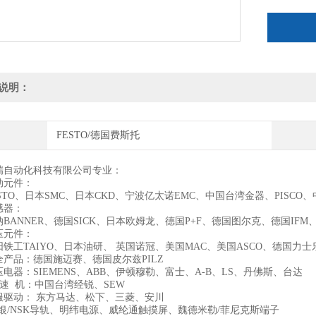
:
说明：
FESTO/德国费斯托
瑞自动化科技有限公司专业：
动元件：
STO、日本SMC、日本CKD、宁波亿太诺EMC、中国台湾金器、PISC
感器：
BANNER、德国SICK、日本欧姆龙、德国P+F、德国图尔克、德国IF
压元件：
铁工TAIYO、日本油研、 英国诺冠、美国MAC、美国ASCO、德国力
全产品：德国施迈赛、德国皮尔兹PILZ
电器：SIEMENS、ABB、伊顿穆勒、富士、A-B、LS、丹佛斯、台达
速 机：中国台湾经锐、SEW
服驱动： 东方马达、松下、三菱、安川
上银/NSK导轨、明纬电源、威纶通触摸屏、魏德米勒/菲尼克斯端子