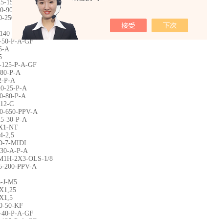
5-15-P-A
0-90-YSRJ-A-AR-FW
0-250-PPV-A
140
-50-P-A-GF
5-A
5
-125-P-A-GF
80-P-A
2-P-A
0-25-P-A
0-80-P-A
12-C
0-650-PPV-A
5-30-P-A
X1-NT
4-2,5
D-7-MIDI
30-A-P-A
M1H-2X3-OLS-1/8
5-200-PPV-A
-J-M5
X1,25
X1,5
0-50-KF
-40-P-A-GF