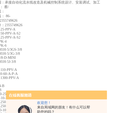
围：承接自动化流水线改造及机械控制系统设计、安装调试、加工
： 蔡/
话：
 86-
355749626
2355749626
-25-PPV-A
-50-PPV-A-S2
-25-PPV-A-S2
PK-4
PK-6
1H-5/3GS-3/8
1H-5/3G-3/8
/8-D-MINI
1H-5J-3/8
-110-PPV-A
0-60-A-P-A
-1300-PPV-A
4-B
B
-25-I-P-A
10-I-P-A
-250-PPV-A
欢迎您！
-250-PPV-A
来自局域网的朋友！有什么可以帮
0-100-P-A
助您的吗？