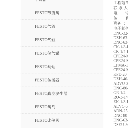
工程范
联 系 人
FESTO节流阀
电 
传 真：
商务 ： 2
FESTO气管
电子邮件：
DNC-32
DZH-63
FESTO气缸
DNC-63
CK-1/8-
CK-1/4-
FESTO储气罐
CPE24-M
CPE24-M
LFMA-1
FESTO马达
CPE24-M
KPE-20
DZH-40
FESTO传感器
ADVU-2
DNC-80
GR-1/4
FESTO真空发生器
RO-3-1/
ZK-1/8-
AEVC-50
FESTO阀岛
ADN-25-
DNC-80
DNC-63
FESTO比例阀
DSEU-5