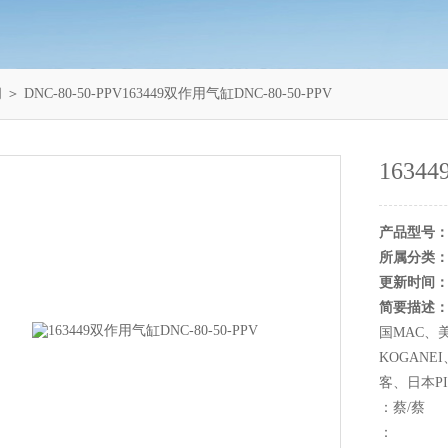
阀
＞ DNC-80-50-PPV163449双作用气缸DNC-80-50-PPV
1634
产品型号
所属分类
更新时间
简要描述
国MAC、
KOGAN
客、日本P
：蔡/蔡
：