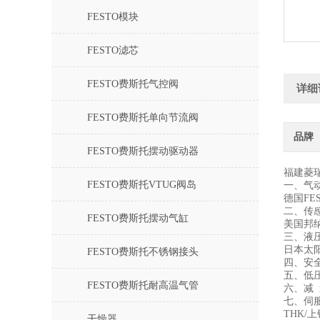
FESTO模块
FESTO滤芯
FESTO费斯托气控阀
详细
FESTO费斯托单向节流阀
品牌
FESTO费斯托摆动驱动器
福建菱
FESTO费斯托VTUG阀岛
一、气
德国FE
二、传
FESTO费斯托摆动气缸
美国邦纳
三、液
日本太阳
FESTO费斯托不锈钢接头
四、安
五、低压
FESTO费斯托耐高温气管
六、减 
七、伺
THK/
干燥器