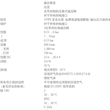
建议垂直
置
任意
构
先导控制的活塞式减压阀
度
对于所有的电接口
作指导
VPPE 安全位置: 如果电源电缆断裂, 输出压力保
错保护
对于所有的电接口
3位常闭比例减压阀
制范围
0.15 ... 6 bar
 1
7 ... 8 bar
力迟滞
0.15 bar
定流量
850 l/min
间，关闭
1,300 ms
间，打开
550 ms
范围 DC
21.6 ... 26.4 V
功消耗
3.6 W
波
10 %
实际值
电压类型0 - 10 V
压缩空气符合ISO8573-1:2010 [7:4:4]
质
惰性气体
作和先导介质的说明
不可使用经过润滑的压缩空气
号 （参见符合的标准）
根据 EU-EMV 指导原则
级 CRC
2
度
10 ... 50 °C
级
IP65
度
10 ... 50 °C
C-Tick