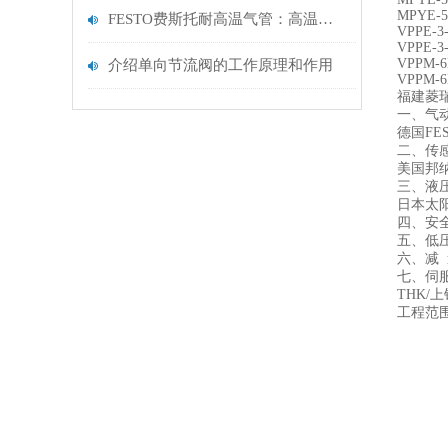
MPYE-5
FESTO费斯托耐高温气管：高温工业场景，高效输气理想之选
VPPE-3-
VPPE-3
VPPM-6
介绍单向节流阀的工作原理和作用
VPPM-6
福建菱
一、气
德国FE
二、传
美国邦纳
三、液
日本太阳
四、安
五、低压
六、减 
七、伺
THK/
工程范