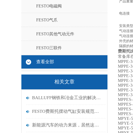
产品重
FESTO电磁阀
电连接
FESTO气爪
安装类
气动连接,
FESTO其他气动元件
气动连接,
外壳的
隔膜的
FESTO三联件
费斯托比
常备库
查看全部
MPPE-3-
MPPE-3-
MPPE-3-
MPPE-3-
MPPE-3-
相关文章
MPPE-3-
MPPE-3-
MPPE-3
BALLUFF钢铁和冶金工业的解决方案
MPPES-3
MPPES-3
MPPES-3
FESTO费斯托摆动气缸安装规范：气路连接、负载安装平衡与安全防护设置要点
MPPES-
MPYE-5
MPYE-5
新能源汽车的动力来源，居然这么多“讲究”！
MPYE-5
MPYE-5