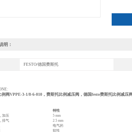
手机PHONE:
说明：
FESTO/德国费斯托
ONE:
例阀VPPE-3-1/8-6-010，费斯托比例减压阀，德国festo费斯托比例减
特性
, 加压
5 mm
, 排气
2.5 mm
型
电气的
则
软性