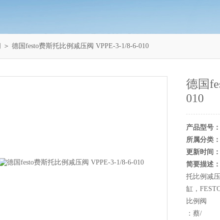
阀
＞ 德国festo费斯托比例减压阀 VPPE-3-1/8-6-010
德国fe
010
产品型号
所属分类
更新时间
简要描述
托比例减压阀 
缸，FES
比例阀
：蔡/