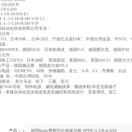
-3/8-420-B
1/8-6-010
-1-1/8-10-010-E1
L-L-1-G18-0L6H-V1P-C1
L-L-1-G18-0L6H-V1P
瑞自动化科技有限公司专业：
动元件：
STO、日本SMC、日本CKD、宁波亿太诺EMC、中国台湾金器、PISC
感器：
BANNER、德国SICK、日本欧姆龙、德国P+F、德国图尔克、德国IF
压元件：
铁工TAIYO、日本油研、 英国诺冠、美国MAC、美国ASCO、德国力
全产品：德国施迈赛、德国皮尔兹PILZ
电器：SIEMENS、ABB、伊顿穆勒、富士、A-B、LS、丹佛斯、台达
速 机：中国台湾经锐、SEW
服驱动： 东方马达、松下、三菱、安川
上银/NSK导轨、明纬电源、威纶通触摸屏、魏德米勒/菲尼克斯端子
围：承接自动化流水线改造及机械控制系统设计、安装调试、加工
产品：