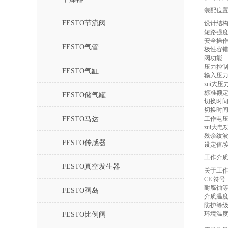
装配位
FESTO节流阀
设计结
短路强
安全操
FESTO气管
极性容
阀功能
压力控
FESTO气缸
输入压力
zui大压
标准额
FESTO储气罐
切换时
切换时
FESTO马达
工作电压
zui大电
残余纹
FESTO传感器
设定值/
工作介
FESTO真空发生器
关于工
CE 符
耐腐蚀等
FESTO阀岛
介质温
防护等
环境温
FESTO比例阀