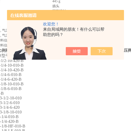
量
445 g
插头
圆形设计
M12x1
4针
欢迎您！
型
带通孔
来自局域网的朋友！有什么可以帮
 气口 1
G1/8
助您的吗？
 气口 2
G1/8
材料信息
锻造铝合金
材料信息
NBR
例阀VPPE-3-1/8-6-010，费斯托比例减压阀，德国festo费斯托比例减
存型号
1/2-10-420-B
1/4-10-010-B
1/4-10-420-B
1/4-6-010-B
1/4-6-420-B
1/8-10-010-B
1/8-6-010-B
-B
-1/2-10-010
-1/2-6-010
-1/4-6-420
3-1/8-10-010
-1/4-010-B
-1/4-420-B
-1/8-HF-010-B
-1/8-LF-010-B