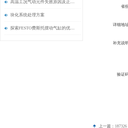
高温工况气动元件失效原因及正确选型方案
省
块化系统处理方案
详细地
探索FESTO费斯托摆动气缸的优性能：从设计到应用的优势解析
补充说
验证
上一篇：
18732